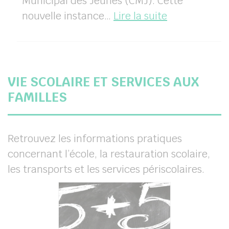
Municipal des Jeunes (CMJ). Cette
:
nouvelle instance…
Lire la suite
Conseil
municipal
des
jeunes
VIE SCOLAIRE ET SERVICES AUX
à
FAMILLES
Chamigny
Retrouvez les informations pratiques
concernant l’école, la restauration scolaire,
les transports et les services périscolaires.