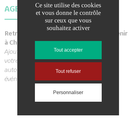
avec
Ce site utilise des cookies
AGENDA COMPLET DU VILLAGE
Chamignots
et vous donne le contrôle
sur ceux que vous
en
souhaitez activer
fête
Retrouvez ici tous les événements à venir
à Chamigny et ses hameaux.
Tout accepter
Ajoutez cet agenda à votre téléphone ou
votre ordinateur pour être informé
automatiquement des prochains
Tout refuser
événements.
Personnaliser