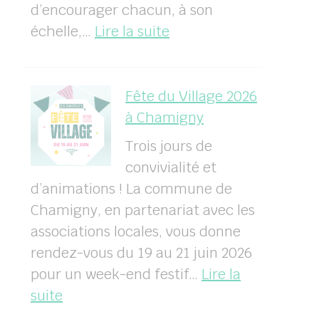
d’encourager chacun, à son
:
échelle,…
Lire la suite
Concours
“Jardins
et
Fête du Village 2026
balcons
à Chamigny
fleuris
Trois jours de
de
convivialité et
Chamigny”
d’animations ! La commune de
Chamigny, en partenariat avec les
associations locales, vous donne
rendez-vous du 19 au 21 juin 2026
pour un week-end festif…
Lire la
:
suite
Fête