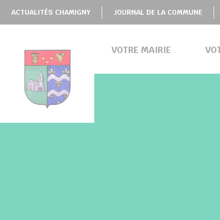
Panneau de gestion des cookies
ACTUALITÉS CHAMIGNY
JOURNAL DE LA COMMUNE
VOTRE MAIRIE
VO
BMENU ( VOTRE MAIRIE )
BMENU ( VOTRE COMMUNE )
BMENU ( VIE PRATIQUE )
BMENU ( VIE LOCALE )