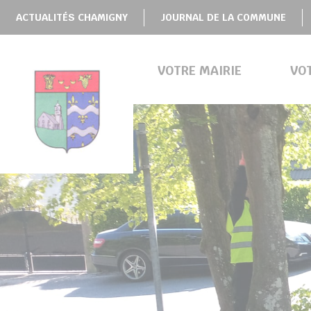
Panneau de gestion des cookies
ACTUALITÉS CHAMIGNY
JOURNAL DE LA COMMUNE
VOTRE MAIRIE
VO
BMENU ( VOTRE MAIRIE )
BMENU ( VOTRE COMMUNE )
BMENU ( VIE PRATIQUE )
BMENU ( VIE LOCALE )