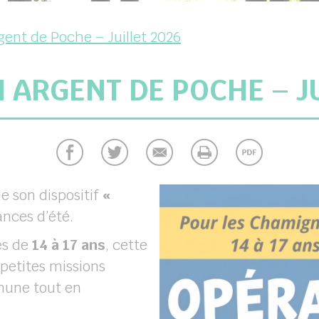
gent de Poche – Juillet 2026
 ARGENT DE POCHE – JU
 son dispositif
«
nces d’été.
és de
14 à 17 ans
, cette
petites missions
mmune tout en