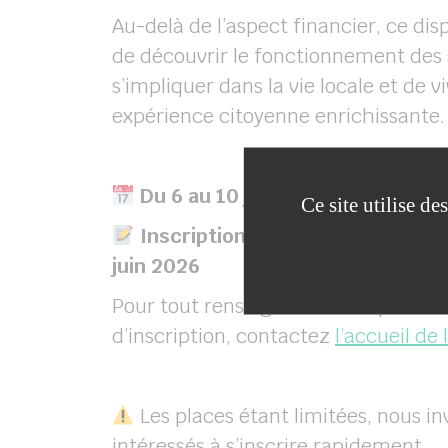
Au-delà de l’aspect financier, ce disp
de découvrir le fonctionnement des 
s’impliquer dans la vie locale et de 
expérience citoyenne enrichissante.
Du 6 au 10 juillet 2026
Ce site utilise d
Inscriptions ouvertes dès maint
juin 2026
Pour tout renseignement ou pour ret
d’inscription, contactez
l’accueil de 
Les places étant limitées, nous in
intéressés à s’inscrire rapidement.