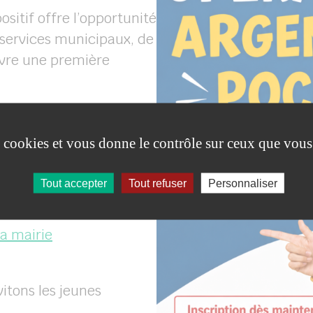
ositif offre l’opportunité
services municipaux, de
vivre une première
es cookies et vous donne le contrôle sur ceux que vous
enant et jusqu’au 23
Tout accepter
Tout refuser
Personnaliser
irer un dossier
la mairie
vitons les jeunes