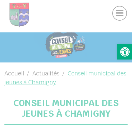
Actualités Chamigny
Panneau de gestion des cookies
Journal de la Commune
Coo
Suivez-nous sur Facebook
Suivez-nous sur Instagram
UBMENU ( VOTRE MAIRIE )
Ou
UBMENU ( VOTRE COMMUNE )
UBMENU ( VIE PRATIQUE )
UBMENU ( VIE LOCALE )
Accueil
Actualités
Conseil municipal des
jeunes à Chamigny
CONSEIL MUNICIPAL DES
JEUNES À CHAMIGNY