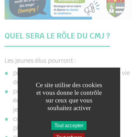
QUEL SERA LE RÔLE DU CMJ ?
Les jeunes élus pourront :
proposer des projets pour améliorer la vie
des habitants ;
Ce site utilise des cookies
participer aux réflexions sur les
et vous donne le contrôle
équipements et espaces destinés à la
sur ceux que vous
souhaitez activer
jeunesse ;
contribuer au réaménagement des
Tout accepter
plateaux sportifs ;