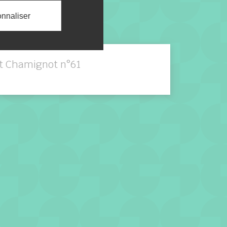
nnaliser
it Chamignot n°61