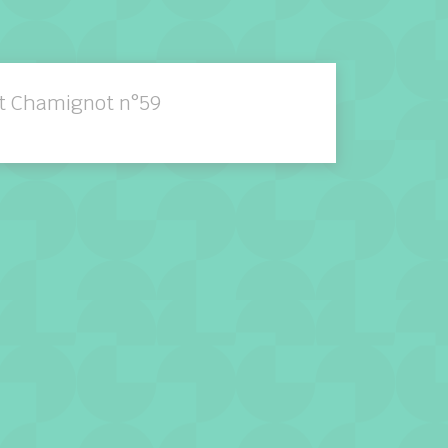
it Chamignot n°59