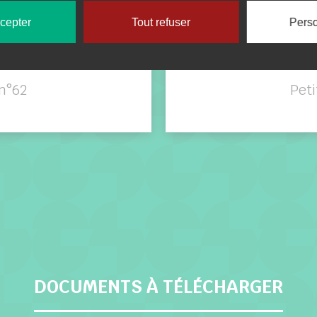
ccepter
Tout refuser
Perso
n°62
Pet
DOCUMENTS À TÉLÉCHARGER