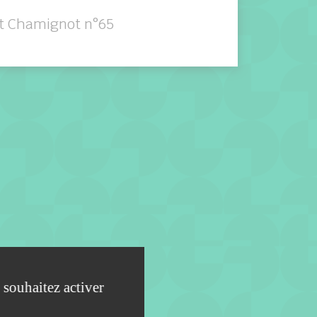
it Chamignot n°65
 souhaitez activer