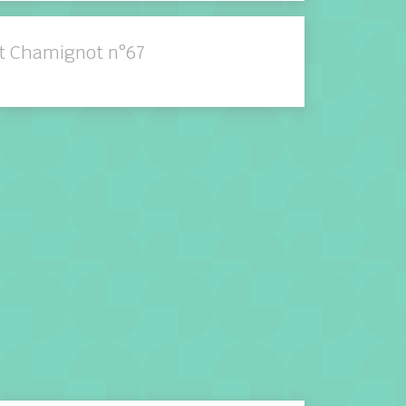
it Chamignot n°67