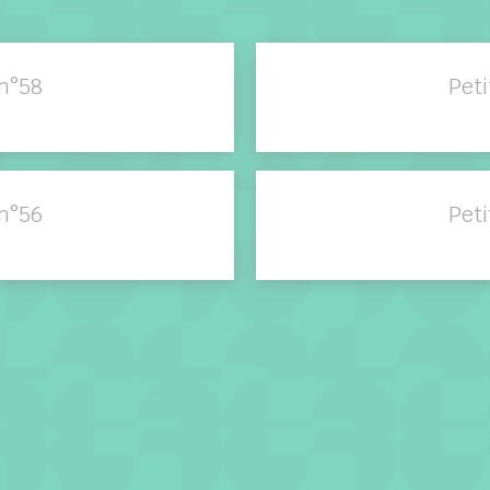
n°58
Pet
n°56
Pet