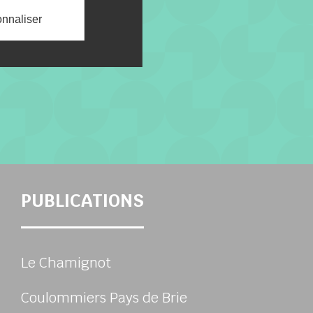
nnaliser
PUBLICATIONS
Le Chamignot
Coulommiers Pays de Brie