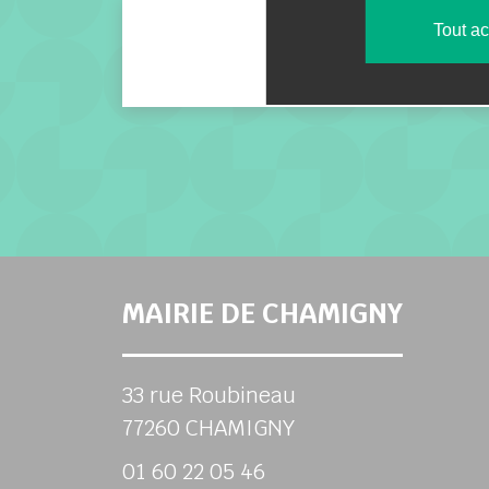
Tout a
PLU Chamign
MAIRIE DE CHAMIGNY
33 rue Roubineau
77260 CHAMIGNY
01 60 22 05 46