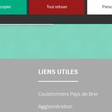
ccepter
Tout refuser
Perso
y
LIENS UTILES
Coulommiers Pays de Brie
Agglomération