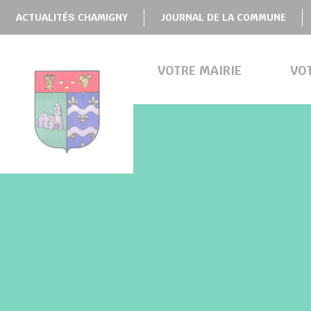
Panneau de gestion des cookies
ACTUALITÉS CHAMIGNY
JOURNAL DE LA COMMUNE
VOTRE MAIRIE
VO
BMENU ( VOTRE MAIRIE )
BMENU ( VOTRE COMMUNE )
BMENU ( VIE PRATIQUE )
BMENU ( VIE LOCALE )