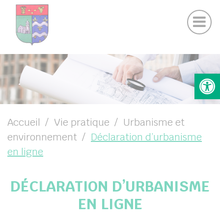
Actualités Chamigny
Panneau de gestion des cookies
Journal de la Commune
Coo
Suivez-nous sur Facebook
Suivez-nous sur Instagram
UBMENU ( VOTRE MAIRIE )
Ouv
UBMENU ( VOTRE COMMUNE )
UBMENU ( VIE PRATIQUE )
UBMENU ( VIE LOCALE )
Accueil
Vie pratique
Urbanisme et
environnement
Déclaration d’urbanisme
en ligne
DÉCLARATION D’URBANISME
EN LIGNE