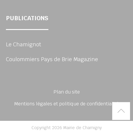
PUBLICATIONS
Le Chamignot
Coulommiers Pays de Brie Magazine
Plan du site
Mentions légales et politique de confidentialité
Rem
Copyright 2026 Mairie de Chamigny