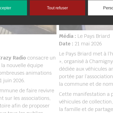
ccepter
Tout refuser
Perso
Média :
Le Pays Briard
Date :
21 mai 2026
Le Pays Briard met à l’
Crazy Radio
consacre un
», organisé à Chamigny.
 la nouvelle équipe
dédiée aux véhicules an
nombreuses animations
portée par l’association
 juin 2026.
la commune et de nomb
commune de faire revivre
Cette manifestation a p
 sur les associations,
véhicules de collection
itoire afin de proposer
la famille et de parta