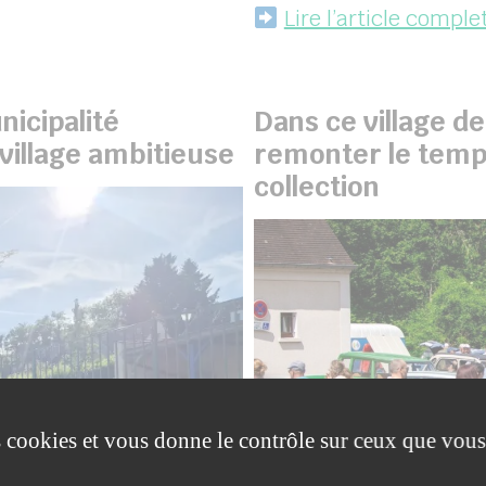
Lire l’article comple
nicipalité
Dans ce village d
village ambitieuse
remonter le temp
collection
es cookies et vous donne le contrôle sur ceux que vous