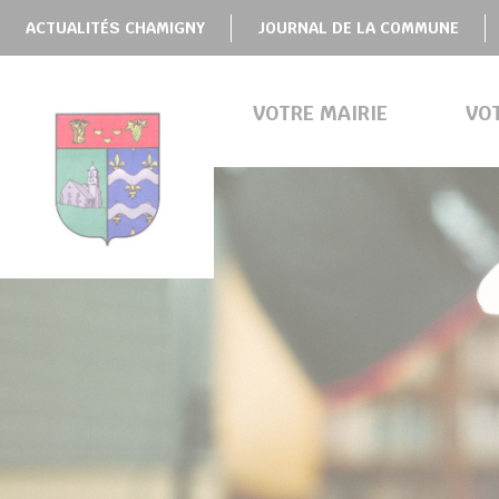
Panneau de gestion des cookies
ACTUALITÉS CHAMIGNY
JOURNAL DE LA COMMUNE
VOTRE MAIRIE
VO
BMENU ( VOTRE MAIRIE )
BMENU ( VOTRE COMMUNE )
BMENU ( VIE PRATIQUE )
BMENU ( VIE LOCALE )