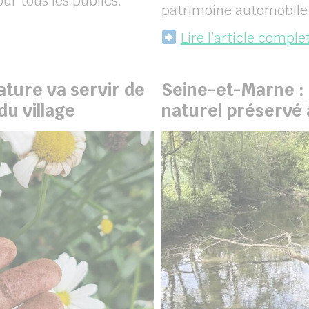
ur tous les publics.
patrimoine automobile
Lire l’article comple
ature va servir de
Seine-et-Marne : 
du village
naturel préservé 