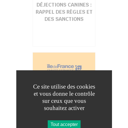
DÉJECTIONS CANINES :
RAPPEL DES RÈGLES ET
DES SANCTIONS
Ce site utilise des cookies
MON RÉFLEXE ZÉRO
et vous donne le contrôle
DÉCHET : LA CARTE
sur ceux que vous
PRATIQUE POUR
souhaitez activer
CHANGER (VRAIMENT)
SES HABITUDES
Tout accepter