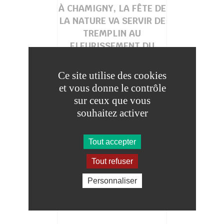
À CHAMIGNY, LA FÊTE DE
LA NATURE VA SERVIR DE
TREMPLIN AU
FLEURISSEMENT DU
VILLAGE
Ce site utilise des cookies
et vous donne le contrôle
sur ceux que vous
souhaitez activer
Tout accepter
SEINE-ET-MARNE : L’ÎLE
Tout refuser
DU SAUSSOY, UN ESPACE
Personnaliser
NATUREL PRÉSERVÉ À
PROTÉGER