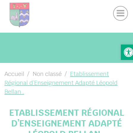
Actualités Chamigny
Panneau de gestion des cookies
Journal de la Commune
Coo
Suivez-nous sur Facebook
Suivez-nous sur Instagram
UBMENU ( VOTRE MAIRIE )
Ou
UBMENU ( VOTRE COMMUNE )
UBMENU ( VIE PRATIQUE )
UBMENU ( VIE LOCALE )
Accueil
Non classé
Etablissement
Régional d’Enseignement Adapté Léopold
Bellan .
ETABLISSEMENT RÉGIONAL
D’ENSEIGNEMENT ADAPTÉ