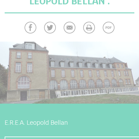
LÉOPOLD BELLAN .
chercher
E.R.E.A. Leopold Bellan