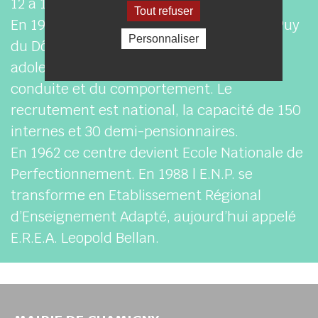
12 à 14 ans.
Tout refuser
En 1954, Chamigny partage avec OPME (Puy
Personnaliser
du Dôme) la vocation de recevoir des
adolescents présentant des troubles de la
conduite et du comportement. Le
recrutement est national, la capacité de 150
internes et 30 demi-pensionnaires.
En 1962 ce centre devient Ecole Nationale de
Perfectionnement. En 1988 l E.N.P. se
transforme en Etablissement Régional
d’Enseignement Adapté, aujourd’hui appelé
E.R.E.A. Leopold Bellan.