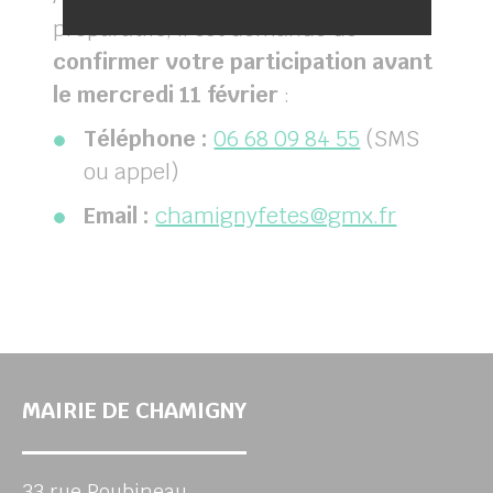
préparatifs, il est demandé de
confirmer votre participation avant
le mercredi 11 février
:
Téléphone :
06 68 09 84 55
(SMS
ou appel)
Email :
chamignyfetes@gmx.fr
MAIRIE DE CHAMIGNY
33 rue Roubineau