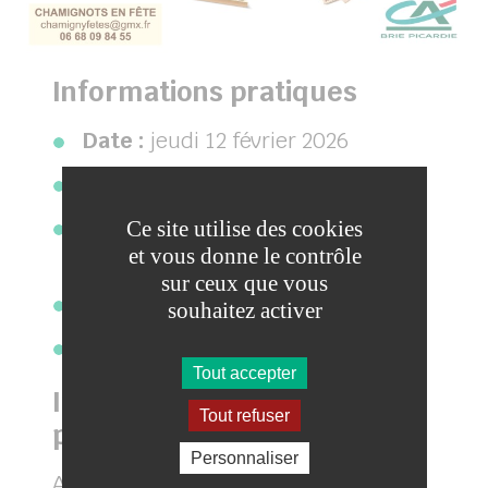
Informations pratiques
Date :
jeudi 12 février 2026
Horaire :
à partir de 14h
Lieu :
Salle de l’Âge d’Or (parking
Ce site utilise des cookies
et vous donne le contrôle
de l’église)
sur ceux que vous
Participation :
2 € par adulte
souhaitez activer
Sur place :
buvette
Tout accepter
Inscription / confirmation de
Tout refuser
participation
Personnaliser
Afin de mieux anticiper les