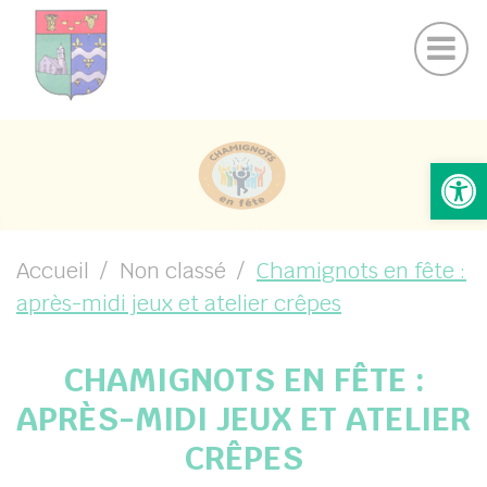
Actualités Chamigny
Panneau de gestion des cookies
Journal de la Commune
Coo
Suivez-nous sur Facebook
Suivez-nous sur Instagram
UBMENU ( VOTRE MAIRIE )
Ouv
UBMENU ( VOTRE COMMUNE )
UBMENU ( VIE PRATIQUE )
UBMENU ( VIE LOCALE )
Accueil
Non classé
Chamignots en fête :
après-midi jeux et atelier crêpes
CHAMIGNOTS EN FÊTE :
APRÈS-MIDI JEUX ET ATELIER
CRÊPES