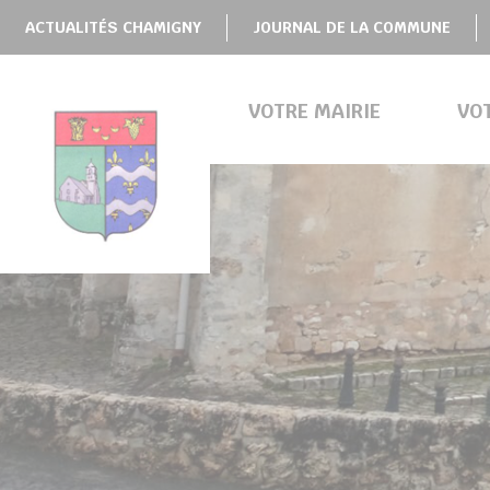
Panneau de gestion des cookies
ACTUALITÉS CHAMIGNY
JOURNAL DE LA COMMUNE
VOTRE MAIRIE
VO
BMENU ( VOTRE MAIRIE )
BMENU ( VOTRE COMMUNE )
BMENU ( VIE PRATIQUE )
BMENU ( VIE LOCALE )