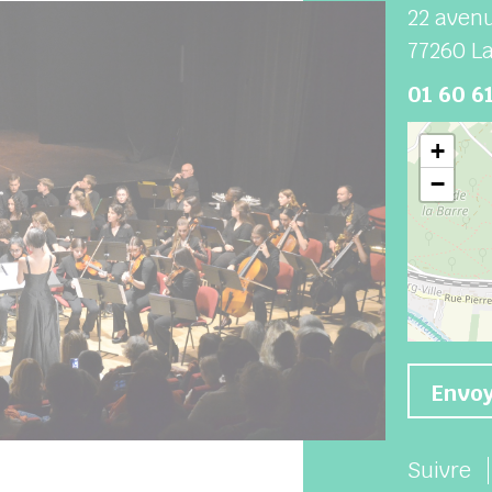
22 avenu
77260
La
01 60 61
+
−
Envoy
Suivre