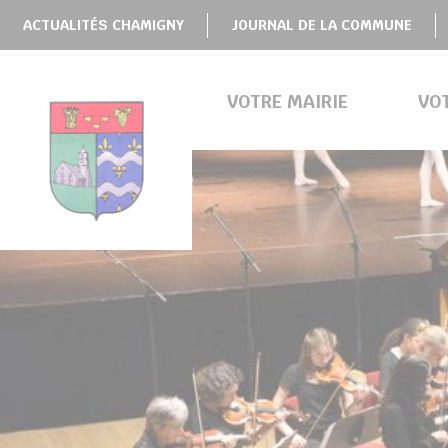
Panneau de gestion des cookies
ACTUALITÉS CHAMIGNY
JOURNAL DE LA COMMUNE
VOTRE MAIRIE
VO
BMENU ( VOTRE MAIRIE )
BMENU ( VOTRE COMMUNE )
BMENU ( VIE PRATIQUE )
BMENU ( VIE LOCALE )