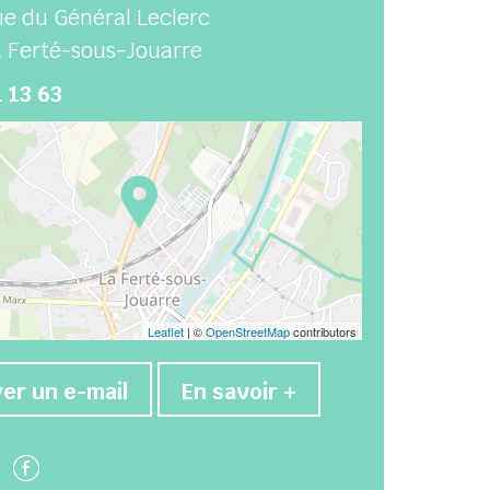
e du Général Leclerc
 Ferté-sous-Jouarre
 13 63
Leaflet
| ©
OpenStreetMap
contributors
er un e-mail
En savoir +
Page facebook