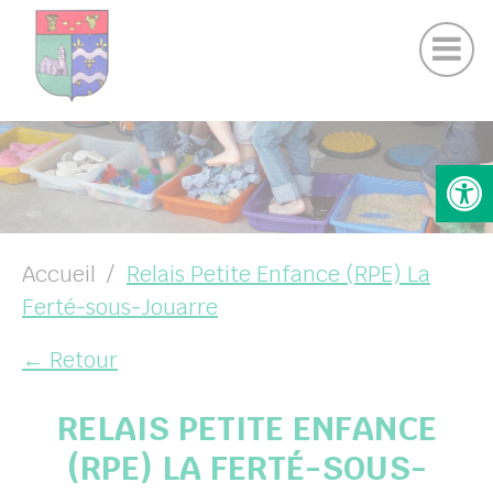
Actualités Chamigny
Panneau de gestion des cookies
Journal de la Commune
Coo
Suivez-nous sur Facebook
Suivez-nous sur Instagram
UBMENU ( VOTRE MAIRIE )
Ouv
UBMENU ( VOTRE COMMUNE )
UBMENU ( VIE PRATIQUE )
UBMENU ( VIE LOCALE )
Accueil
Relais Petite Enfance (RPE) La
Ferté-sous-Jouarre
← Retour
RELAIS PETITE ENFANCE
(RPE) LA FERTÉ-SOUS-