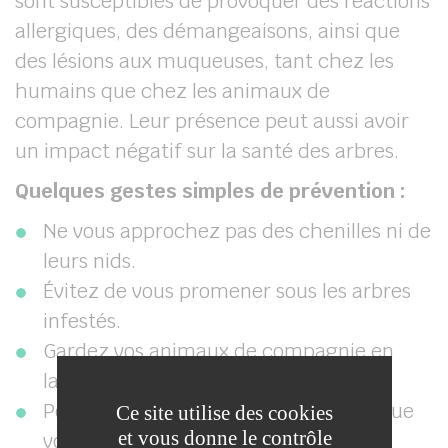
sont susceptibles de provoquer des réactions
allergiques, des démangeaisons, ainsi que
des lésions aux muqueuses, tant chez les
humains que chez les animaux de
compagnie. Leur présence peut aussi avoir
un impact négatif sur la santé des arbres.
Quelques gestes simples de prévention :
Ne vous approchez pas des chenilles ni de
leurs nids.
Évitez de vous promener sous les arbres
infestés.
Gardez vos animaux de compagnie en
laisse pour éviter tout contact direct.
Portez des vêtements couvrants lorsque
Ce site utilise des cookies
et vous donne le contrôle
vous vous promenez en extérieur.