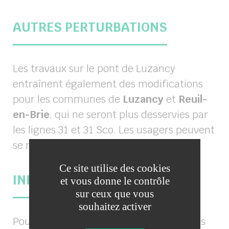
AUTRES PERTURBATIONS
Les travaux sur le pont de Luzancy
entraînent également des modifications
pour les communes de
Luzancy
et
Reuil-
en-Brie
, qui ne seront plus desservies par
les lignes 31 et 31 Sco. Les usagers peuvent
se reporter sur les lignes
32 et 32 Sco
.
Ce site utilise des cookies
INFORMATIONS ET HORAIRES
et vous donne le contrôle
sur ceux que vous
souhaitez activer
Pour consulter les nouveaux horaires des