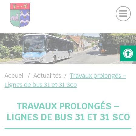
Actualités Chamigny
Panneau de gestion des cookies
Journal de la Commune
Coo
Suivez-nous sur Facebook
Suivez-nous sur Instagram
UBMENU ( VOTRE MAIRIE )
Ouv
UBMENU ( VOTRE COMMUNE )
UBMENU ( VIE PRATIQUE )
UBMENU ( VIE LOCALE )
Accueil
Actualités
Travaux prolongés –
Lignes de bus 31 et 31 Sco
TRAVAUX PROLONGÉS –
LIGNES DE BUS 31 ET 31 SCO