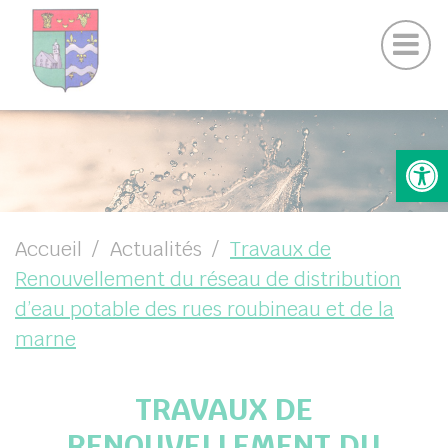
Actualités Chamigny
Panneau de gestion des cookies
Journal de la Commune
Coo
Suivez-nous sur Facebook
Suivez-nous sur Instagram
UBMENU ( VOTRE MAIRIE )
Ouv
UBMENU ( VOTRE COMMUNE )
UBMENU ( VIE PRATIQUE )
UBMENU ( VIE LOCALE )
Accueil
Actualités
Travaux de
Renouvellement du réseau de distribution
d’eau potable des rues roubineau et de la
marne
TRAVAUX DE
RENOUVELLEMENT DU