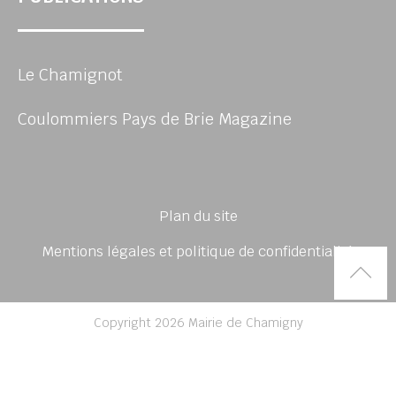
Le Chamignot
Coulommiers Pays de Brie Magazine
Plan du site
Mentions légales et politique de confidentialité
Rem
Copyright 2026 Mairie de Chamigny