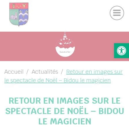
Actualités Chamigny
Panneau de gestion des cookies
Journal de la Commune
Coo
Suivez-nous sur Facebook
Suivez-nous sur Instagram
UBMENU ( VOTRE MAIRIE )
Ouv
UBMENU ( VOTRE COMMUNE )
UBMENU ( VIE PRATIQUE )
UBMENU ( VIE LOCALE )
Accueil
Actualités
Retour en images sur
le spectacle de Noël – Bidou le magicien
RETOUR EN IMAGES SUR LE
SPECTACLE DE NOËL – BIDOU
LE MAGICIEN