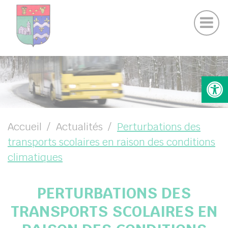
Actualités Chamigny
Panneau de gestion des cookies
Journal de la Commune
Coo
Suivez-nous sur Facebook
Suivez-nous sur Instagram
UBMENU ( VOTRE MAIRIE )
Ouv
UBMENU ( VOTRE COMMUNE )
UBMENU ( VIE PRATIQUE )
UBMENU ( VIE LOCALE )
Accueil
Actualités
Perturbations des
transports scolaires en raison des conditions
climatiques
PERTURBATIONS DES
TRANSPORTS SCOLAIRES EN