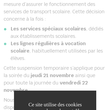
mesure d’assurer le fonctionnement des
services de transport scolaire. Cette décision
concerne à la fois :
Les services spéciaux scolaires
, dédiés
aux établissements scolaires.
Les lignes régulières à vocation
scolaire
, habituellement utilisées par les
élèves.
Cette suspension temporaire s’applique pour
la soirée du
jeudi 21 novembre
ainsi que
pour toute la journée du
vendredi 22
novembre
.
Nous invitons les familles à prendre leurs
Ce site utilise des cookies
dispositions et à suivre les informations