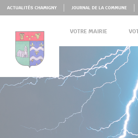
Panneau de gestion des cookies
ACTUALITÉS CHAMIGNY
JOURNAL DE LA COMMUNE
VOTRE MAIRIE
VO
BMENU ( VOTRE MAIRIE )
BMENU ( VOTRE COMMUNE )
BMENU ( VIE PRATIQUE )
BMENU ( VIE LOCALE )