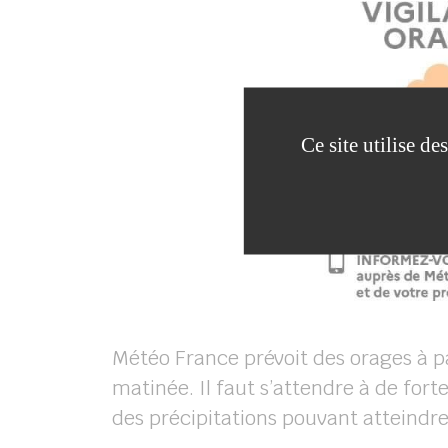
Ce site utilise d
Météo France prévoit des orages à pa
matinée. Il faut s’attendre à de for
des précipitations pouvant atteindr