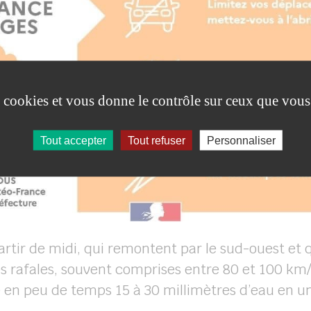
es cookies et vous donne le contrôle sur ceux que vous
Tout accepter
Tout refuser
Personnaliser
rtir de midi, qui remontent par le sud-ouest et q
tes rafales, souvent comprises entre 80 et 100 km
e en peu de temps 15 à 30 millimètres d’eau en u