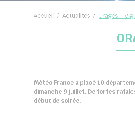
chercher
Accueil
Actualités
Orages – Vig
OR
Météo France à placé 10 départemen
dimanche 9 juillet. De fortes rafal
début de soirée.