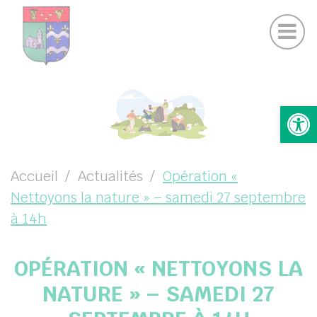
Actualités Chamigny
Panneau de gestion des cookies
Journal de la Commune
Coo
Suivez-nous sur Facebook
Suivez-nous sur Instagram
UBMENU ( VOTRE MAIRIE )
Ouv
UBMENU ( VOTRE COMMUNE )
UBMENU ( VIE PRATIQUE )
UBMENU ( VIE LOCALE )
Accueil
Actualités
Opération «
Nettoyons la nature » – samedi 27 septembre
à 14h
OPÉRATION « NETTOYONS LA
NATURE » – SAMEDI 27