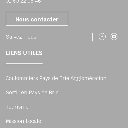
01 60 22 05 46
Nous contacter
Suivez
Su
Suivez-nous
LIENS UTILES
Coulommiers Pays de Brie Agglomération
Sortir en Pays de Brie
Tourisme
Mission Locale