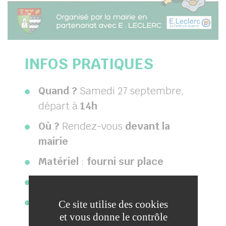
INFOS PRATIQUES
Quand ?
Samedi 27 septembre,
départ à
14h
Où ?
Rendez-vous
devant la
mairie
Matériel
:
fourni sur place
Participation
:
ouverte à tous
Convivialité
:
verre de l’amitié
Ce site utilise des cookies
et vous donne le contrôle
offert par la mairie à l’issue de