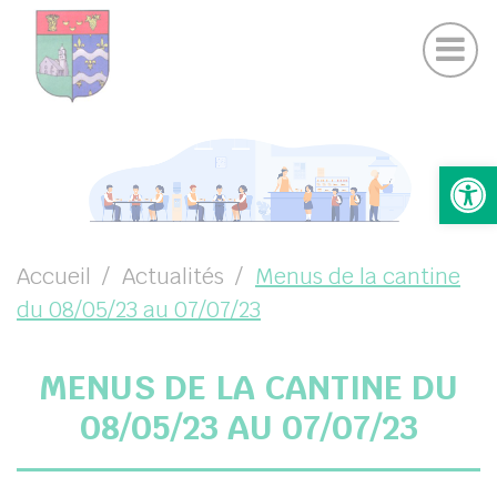
Actualités Chamigny
Panneau de gestion des cookies
Journal de la Commune
Coo
Suivez-nous sur Facebook
Suivez-nous sur Instagram
UBMENU ( VOTRE MAIRIE )
Ouv
UBMENU ( VOTRE COMMUNE )
UBMENU ( VIE PRATIQUE )
UBMENU ( VIE LOCALE )
Accueil
Actualités
Menus de la cantine
du 08/05/23 au 07/07/23
MENUS DE LA CANTINE DU
08/05/23 AU 07/07/23