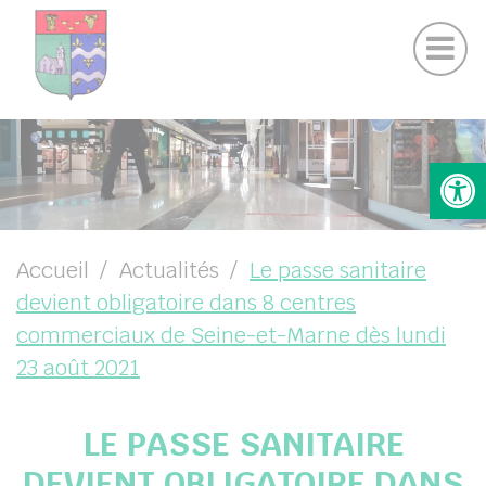
Actualités Chamigny
Panneau de gestion des cookies
Journal de la Commune
Coo
Suivez-nous sur Facebook
Suivez-nous sur Instagram
UBMENU ( VOTRE MAIRIE )
Ouv
UBMENU ( VOTRE COMMUNE )
UBMENU ( VIE PRATIQUE )
UBMENU ( VIE LOCALE )
Accueil
Actualités
Le passe sanitaire
devient obligatoire dans 8 centres
commerciaux de Seine-et-Marne dès lundi
23 août 2021
LE PASSE SANITAIRE
DEVIENT OBLIGATOIRE DANS