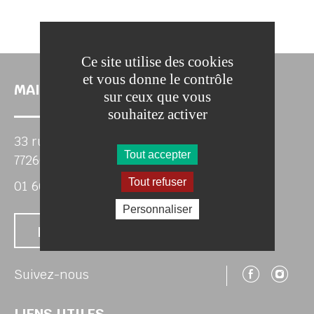
Ce site utilise des cookies
et vous donne le contrôle
MAIRIE DE CHAMIGNY
sur ceux que vous
souhaitez activer
33 rue Roubineau
Tout accepter
77260 CHAMIGNY
Tout refuser
01 60 22 05 46
Personnaliser
Nous contacter
Suivez
Su
Suivez-nous