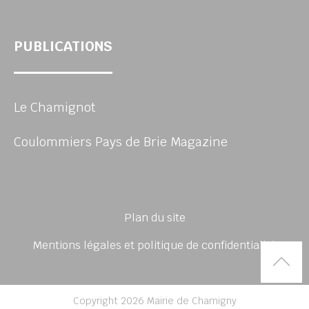
PUBLICATIONS
Le Chamignot
Coulommiers Pays de Brie Magazine
Plan du site
Mentions légales et politique de confidentialité
Rem
Copyright 2026 Mairie de Chamigny