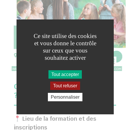
Ce site utilise des cookies
et vous donne le contrôle
sur ceux que vous
souhaitez activer
Tout accepter
OÙ ET COMMENT S’INSCRIRE
Tout refuser
?
Personnaliser
Lieu de la formation et des
inscriptions