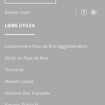
Suivez
Su
Suivez-nous
LIENS UTILES
Coulommiers Pays de Brie Agglomération
Sortir en Pays de Brie
Tourisme
Mission Locale
Horaires Bus Transdev
Service-Public.fr