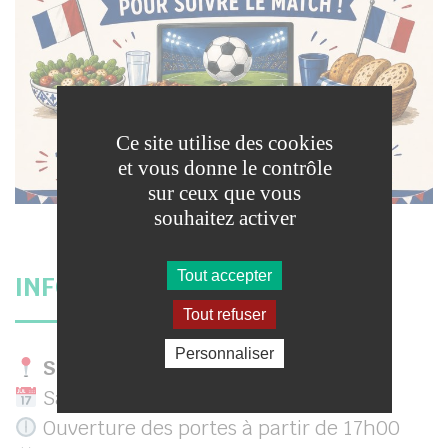
Ce site utilise des cookies
et vous donne le contrôle
sur ceux que vous
souhaitez activer
Tout accepter
INFORMATIONS PRATIQUES
Tout refuser
Personnaliser
Salle polyvalente de Chamigny
Samedi 30 mai 2026
Ouverture des portes à partir de 17h00