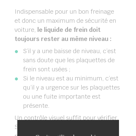
Indispensable pour un bon freinage
et donc un maximum de sécurité en
voiture,
le liquide de frein doit
toujours rester au même niveau :
S’il y a une baisse de niveau, c’est
sans doute que les plaquettes de
frein sont usées ;
Si le niveau est au minimum, c’est
qu’il y a urgence sur les plaquettes
ou une fuite importante est
présente.
Un contrôle visuel suffit pour vérifier.
Si vous constatez une baisse du