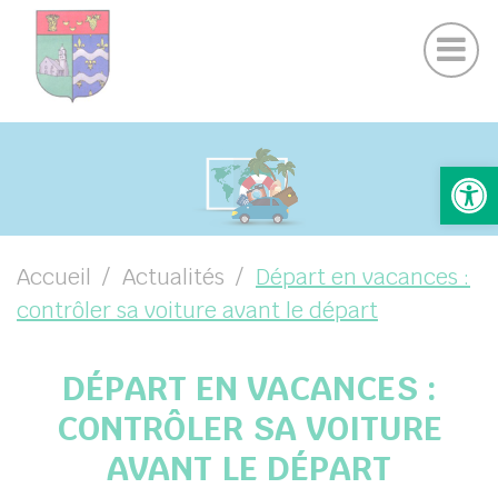
Actualités Chamigny
Panneau de gestion des cookies
Journal de la Commune
Coo
Suivez-nous sur Facebook
Suivez-nous sur Instagram
UBMENU ( VOTRE MAIRIE )
Ouv
UBMENU ( VOTRE COMMUNE )
UBMENU ( VIE PRATIQUE )
UBMENU ( VIE LOCALE )
Accueil
Actualités
Départ en vacances :
contrôler sa voiture avant le départ
DÉPART EN VACANCES :
CONTRÔLER SA VOITURE
AVANT LE DÉPART