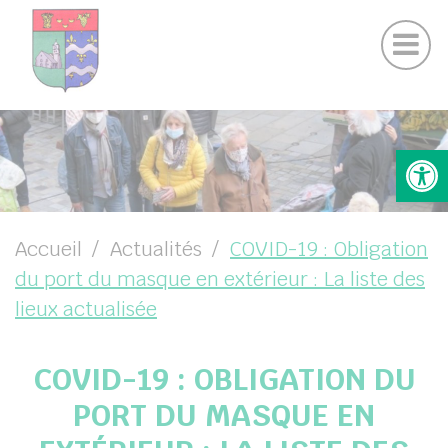
Actualités Chamigny
Panneau de gestion des cookies
Journal de la Commune
Coo
Suivez-nous sur Facebook
Suivez-nous sur Instagram
UBMENU ( VOTRE MAIRIE )
Ouv
UBMENU ( VOTRE COMMUNE )
UBMENU ( VIE PRATIQUE )
UBMENU ( VIE LOCALE )
Accueil
Actualités
COVID-19 : Obligation
du port du masque en extérieur : La liste des
lieux actualisée
COVID-19 : OBLIGATION DU
PORT DU MASQUE EN