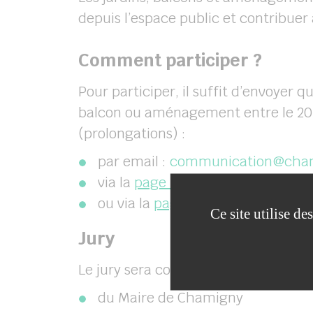
depuis l’espace public et contribuer 
Comment participer ?
Pour participer, il suffit d’envoyer q
balcon ou aménagement entre le 20
(prolongations) :
par email :
communication@cham
via la
page Facebook
de la mairie
ou via la
page Instagram
(@cham
Ce site utilise d
Jury
Le jury sera composé :
du Maire de
Chamigny