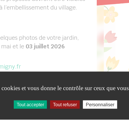
à l’embellissement du village.
uelques photos de votre jardin,
 mai et le
03 juillet 2026
igny.fr
igny)
es cookies et vous donne le contrôle sur ceux que vous
Tout accepter
Tout refuser
Personnaliser