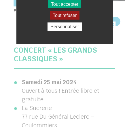
Tout accepter
Tout refuser
Personnaliser
CONCERT « LES GRANDS
CLASSIQUES »
Samedi 25 mai 2024
Ouvert à tous ! Entrée libre et
gratuite
La Sucrerie
77 rue Du Général Leclerc –
Coulommiers