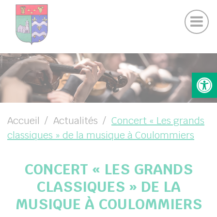
Actualités Chamigny
Panneau de gestion des cookies
Journal de la Commune
Coo
Suivez-nous sur Facebook
Suivez-nous sur Instagram
UBMENU ( VOTRE MAIRIE )
Ouv
UBMENU ( VOTRE COMMUNE )
UBMENU ( VIE PRATIQUE )
UBMENU ( VIE LOCALE )
Accueil
Actualités
Concert « Les grands
classiques » de la musique à Coulommiers
CONCERT « LES GRANDS
CLASSIQUES » DE LA
MUSIQUE À COULOMMIERS