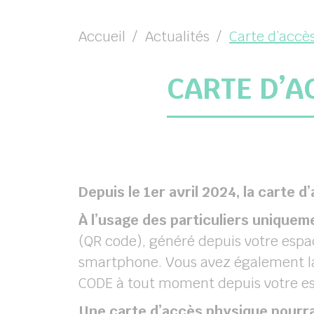
chercher
Accueil
Actualités
Carte d’accè
CARTE D’A
Depuis le 1er avril 2024, la carte
À l’usage des particuliers uniquem
(QR code), généré depuis votre espac
smartphone. Vous avez également la p
CODE à tout moment depuis votre es
Une carte d’accès physique pourra