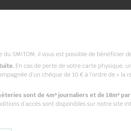
e coupon joint à l’article par courrier accomp
re du SMITOM, il vous est possible de bénéficier d
uite.
En cas de perte de votre carte physique,
mpagnée d’un chèque de 10 € à l’ordre de « la 
èteries sont de 4m³ journaliers et de 18m³ par
ditions d’accès sont disponibles sur notre site in