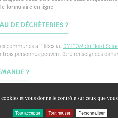
le formulaire en ligne
AU DE DÉCHÈTERIES ?
 des communes affiliées au
SMITOM du Nord Sein
à trois personnes peuvent être renseignées dans vot
EMANDE ?
es cookies et vous donne le contrôle sur ceux que vous
:
www.smitom-nord77.fr
en cliquant sur « Dem
Tout accepter
Tout refuser
Personnaliser