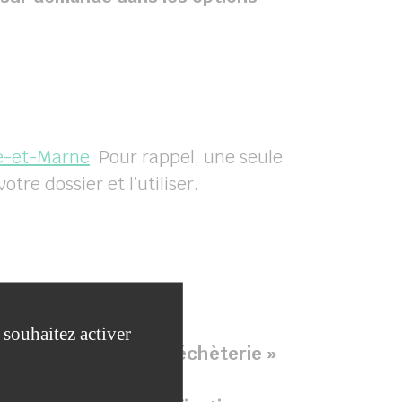
e-et-Marne
. Pour rappel, une seule
re dossier et l’utiliser.
 souhaitez activer
ander une carte de déchèterie »