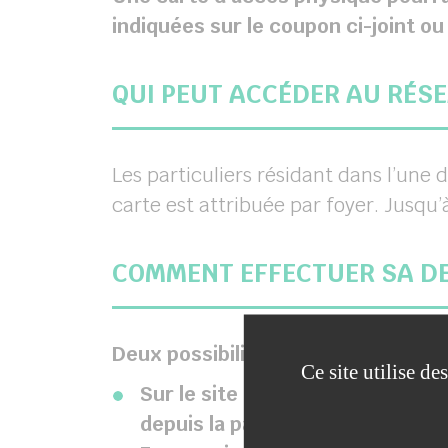
indiquées sur le coupon ci-joint ou 
QUI PEUT ACCÉDER AU RÉSE
Les particuliers résidant dans l’une
carte est attribuée par foyer. Jusqu’
COMMENT EFFECTUER SA D
Deux possibilités :
Ce site utilise d
Sur le site internet du SMITOM 
depuis la page d’accueil.