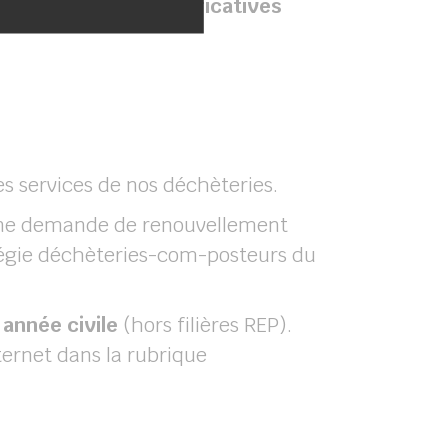
agné des pièces justificatives
es services de nos déchèteries.
 une demande de renouvellement
régie déchèteries-com-posteurs du
 année civile
(hors filières REP).
ternet dans la rubrique