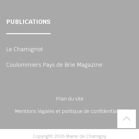
PUBLICATIONS
Le Chamignot
Coulommiers Pays de Brie Magazine
Plan du site
Mentions légales et politique de confidentialité
Rem
Copyright 2026 Mairie de Chamigny