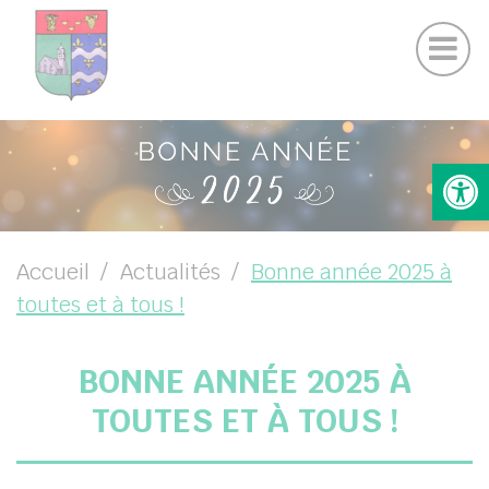
Actualités Chamigny
Panneau de gestion des cookies
Journal de la Commune
Coo
Suivez-nous sur Facebook
Suivez-nous sur Instagram
UBMENU ( VOTRE MAIRIE )
Ouv
UBMENU ( VOTRE COMMUNE )
UBMENU ( VIE PRATIQUE )
UBMENU ( VIE LOCALE )
Accueil
Actualités
Bonne année 2025 à
toutes et à tous !
BONNE ANNÉE 2025 À
TOUTES ET À TOUS !