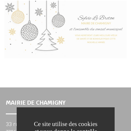
chercher
MAIRIE DE CHAMIGNY
Ce site utilise des cookies
33 rue Roubineau