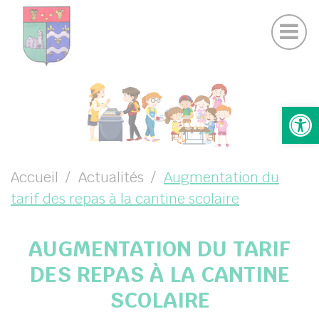
Actualités Chamigny
Panneau de gestion des cookies
Journal de la Commune
Coo
Suivez-nous sur Facebook
Suivez-nous sur Instagram
UBMENU ( VOTRE MAIRIE )
Ouv
UBMENU ( VOTRE COMMUNE )
UBMENU ( VIE PRATIQUE )
UBMENU ( VIE LOCALE )
Accueil
Actualités
Augmentation du
tarif des repas à la cantine scolaire
AUGMENTATION DU TARIF
DES REPAS À LA CANTINE
SCOLAIRE