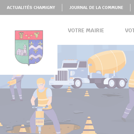
Panneau de gestion des cookies
ACTUALITÉS CHAMIGNY
JOURNAL DE LA COMMUNE
VOTRE MAIRIE
VO
BMENU ( VOTRE MAIRIE )
BMENU ( VOTRE COMMUNE )
BMENU ( VIE PRATIQUE )
BMENU ( VIE LOCALE )