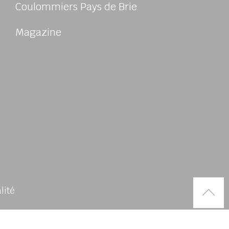
Coulommiers Pays de Brie
Magazine
Rem
alité