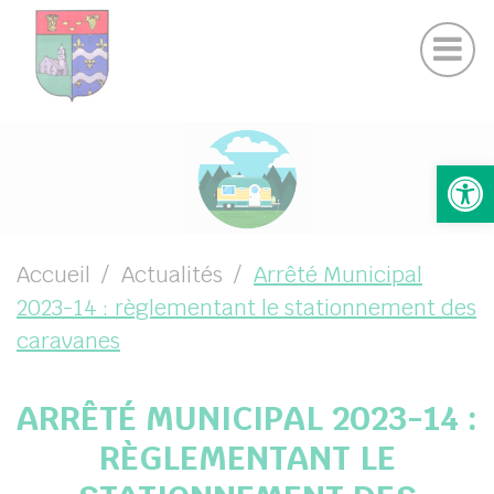
Actualités Chamigny
Panneau de gestion des cookies
Journal de la Commune
Coo
Suivez-nous sur Facebook
Suivez-nous sur Instagram
UBMENU ( VOTRE MAIRIE )
Ouv
UBMENU ( VOTRE COMMUNE )
UBMENU ( VIE PRATIQUE )
UBMENU ( VIE LOCALE )
Accueil
Actualités
Arrêté Municipal
2023-14 : règlementant le stationnement des
caravanes
ARRÊTÉ MUNICIPAL 2023-14 :
RÈGLEMENTANT LE