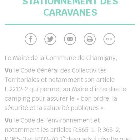
STATIONNEMENT DES
chercher
CARAVANES
Le Maire de la Commune de Chamigny,
Vu
le Code Général des Collectivités
Territoriales et notamment son article
L.2212-2 qui permet au Maire d’interdire le
camping pour assurer le « bon ordre, la
sécurité et la salubrité publiques ».
Vu
le Code de l’environnement et
notamment les articles R.365-1, R.365-2,
R.365-3 et R332-70 2° desquels il résulte que