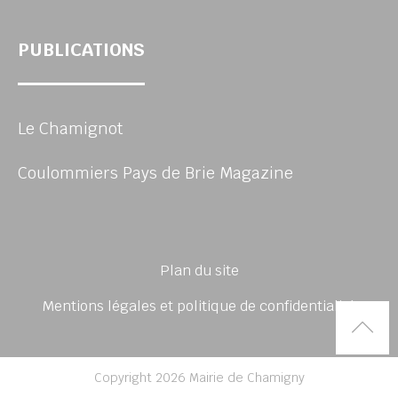
PUBLICATIONS
Le Chamignot
Coulommiers Pays de Brie Magazine
Plan du site
Mentions légales et politique de confidentialité
Rem
Copyright 2026 Mairie de Chamigny